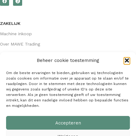
ZAKELIJK
Machine inkoop
Over MAWE Trading
Beheer cookie toestemming
GEGEVENS
Om de beste ervaringen te bieden, gebruiken wij technologieën
Algemene voorwaarden
zoals cookies om informatie over je apparaat op te slaan en/of te
raadplegen. Door in te stemmen met deze technologieën kunnen
KVK: 64407667
wij gegevens zoals surfgedrag of unieke ID's op deze site
verwerken. Als je geen toestemming geeft of uw toestemming
info@mawetrading.nl
intrekt, kan dit een nadelige invloed hebben op bepaalde functies
en mogelijkheden.
+31 6 53 270 335
Accepteren
MAWE Trading –
Copyright
2026
| Webdesign:
SaffrieDesign