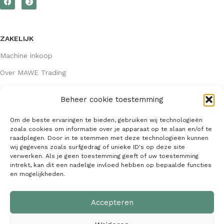
ZAKELIJK
Machine inkoop
Over MAWE Trading
Beheer cookie toestemming
GEGEVENS
Om de beste ervaringen te bieden, gebruiken wij technologieën
Algemene voorwaarden
zoals cookies om informatie over je apparaat op te slaan en/of te
raadplegen. Door in te stemmen met deze technologieën kunnen
KVK: 64407667
wij gegevens zoals surfgedrag of unieke ID's op deze site
verwerken. Als je geen toestemming geeft of uw toestemming
info@mawetrading.nl
intrekt, kan dit een nadelige invloed hebben op bepaalde functies
en mogelijkheden.
+31 6 53 270 335
Accepteren
MAWE Trading –
Copyright
2026
| Webdesign:
SaffrieDesign