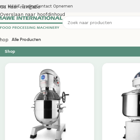
ver MAWE Trading
Contact Opnemen
Ga naar navigatie
Overslaan naar hoofdinhoud
hop
Alle Producten
Shop