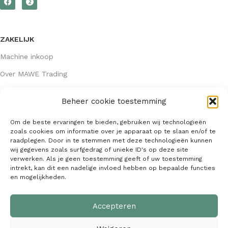
ZAKELIJK
Machine inkoop
Over MAWE Trading
Beheer cookie toestemming
GEGEVENS
Om de beste ervaringen te bieden, gebruiken wij technologieën
Algemene voorwaarden
zoals cookies om informatie over je apparaat op te slaan en/of te
raadplegen. Door in te stemmen met deze technologieën kunnen
KVK: 64407667
wij gegevens zoals surfgedrag of unieke ID's op deze site
verwerken. Als je geen toestemming geeft of uw toestemming
info@mawetrading.nl
intrekt, kan dit een nadelige invloed hebben op bepaalde functies
en mogelijkheden.
+31 6 53 270 335
Accepteren
MAWE Trading –
Copyright
2026
| Webdesign:
SaffrieDesign