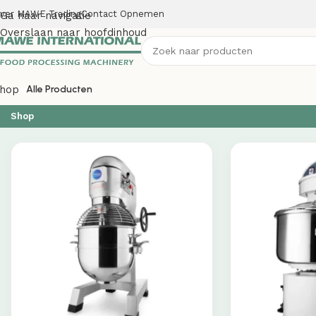
ver MAWE Trading
Contact Opnemen
Ga naar navigatie
Overslaan naar hoofdinhoud
hop
Alle Producten
Shop