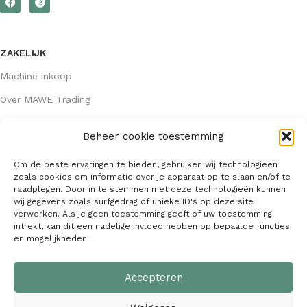
ZAKELIJK
Machine inkoop
Over MAWE Trading
Beheer cookie toestemming
GEGEVENS
Om de beste ervaringen te bieden, gebruiken wij technologieën
Algemene voorwaarden
zoals cookies om informatie over je apparaat op te slaan en/of te
raadplegen. Door in te stemmen met deze technologieën kunnen
KVK: 64407667
wij gegevens zoals surfgedrag of unieke ID's op deze site
verwerken. Als je geen toestemming geeft of uw toestemming
info@mawetrading.nl
intrekt, kan dit een nadelige invloed hebben op bepaalde functies
en mogelijkheden.
+31 6 53 270 335
Accepteren
MAWE Trading –
Copyright
2026
| Webdesign:
SaffrieDesign