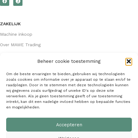
ZAKELIJK
Machine inkoop
Over MAWE Trading
Beheer cookie toestemming
GEGEVENS
Om de beste ervaringen te bieden, gebruiken wij technologieën
Algemene voorwaarden
zoals cookies om informatie over je apparaat op te slaan en/of te
raadplegen. Door in te stemmen met deze technologieën kunnen
KVK: 64407667
wij gegevens zoals surfgedrag of unieke ID's op deze site
verwerken. Als je geen toestemming geeft of uw toestemming
info@mawetrading.nl
intrekt, kan dit een nadelige invloed hebben op bepaalde functies
en mogelijkheden.
+31 6 53 270 335
Accepteren
MAWE Trading –
Copyright
2026
| Webdesign:
SaffrieDesign