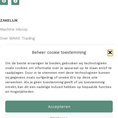
ZAKELIJK
Machine inkoop
Over MAWE Trading
Beheer cookie toestemming
GEGEVENS
Om de beste ervaringen te bieden, gebruiken wij technologieën
Algemene voorwaarden
zoals cookies om informatie over je apparaat op te slaan en/of te
raadplegen. Door in te stemmen met deze technologieën kunnen
KVK: 64407667
wij gegevens zoals surfgedrag of unieke ID's op deze site
verwerken. Als je geen toestemming geeft of uw toestemming
info@mawetrading.nl
intrekt, kan dit een nadelige invloed hebben op bepaalde functies
en mogelijkheden.
+31 6 53 270 335
Accepteren
MAWE Trading –
Copyright
2026
| Webdesign:
SaffrieDesign