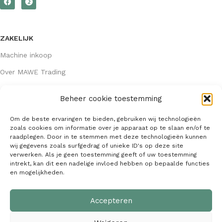
ZAKELIJK
Machine inkoop
Over MAWE Trading
Beheer cookie toestemming
GEGEVENS
Om de beste ervaringen te bieden, gebruiken wij technologieën
Algemene voorwaarden
zoals cookies om informatie over je apparaat op te slaan en/of te
raadplegen. Door in te stemmen met deze technologieën kunnen
KVK: 64407667
wij gegevens zoals surfgedrag of unieke ID's op deze site
verwerken. Als je geen toestemming geeft of uw toestemming
info@mawetrading.nl
intrekt, kan dit een nadelige invloed hebben op bepaalde functies
en mogelijkheden.
+31 6 53 270 335
Accepteren
MAWE Trading –
Copyright
2026
| Webdesign:
SaffrieDesign