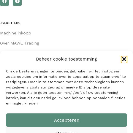
ZAKELIJK
Machine inkoop
Over MAWE Trading
Beheer cookie toestemming
GEGEVENS
Om de beste ervaringen te bieden, gebruiken wij technologieën
Algemene voorwaarden
zoals cookies om informatie over je apparaat op te slaan en/of te
raadplegen. Door in te stemmen met deze technologieën kunnen
KVK: 64407667
wij gegevens zoals surfgedrag of unieke ID's op deze site
verwerken. Als je geen toestemming geeft of uw toestemming
info@mawetrading.nl
intrekt, kan dit een nadelige invloed hebben op bepaalde functies
en mogelijkheden.
+31 6 53 270 335
Accepteren
MAWE Trading –
Copyright
2026
| Webdesign:
SaffrieDesign