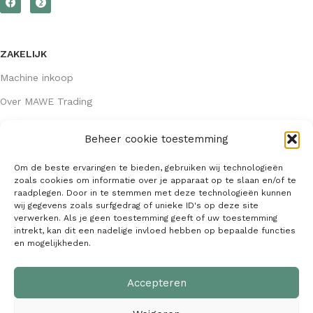
ZAKELIJK
Machine inkoop
Over MAWE Trading
Beheer cookie toestemming
GEGEVENS
Om de beste ervaringen te bieden, gebruiken wij technologieën
Algemene voorwaarden
zoals cookies om informatie over je apparaat op te slaan en/of te
raadplegen. Door in te stemmen met deze technologieën kunnen
KVK: 64407667
wij gegevens zoals surfgedrag of unieke ID's op deze site
verwerken. Als je geen toestemming geeft of uw toestemming
info@mawetrading.nl
intrekt, kan dit een nadelige invloed hebben op bepaalde functies
en mogelijkheden.
+31 6 53 270 335
Accepteren
MAWE Trading –
Copyright
2026
| Webdesign:
SaffrieDesign