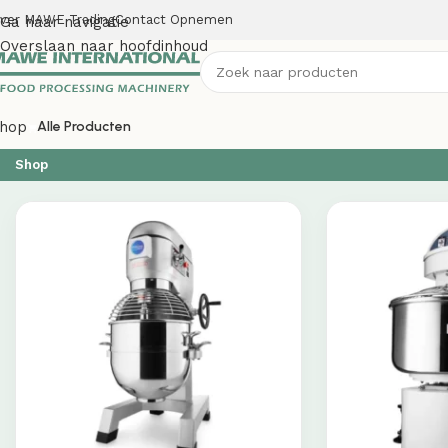
ver MAWE Trading
Contact Opnemen
Ga naar navigatie
Overslaan naar hoofdinhoud
hop
Alle Producten
Shop