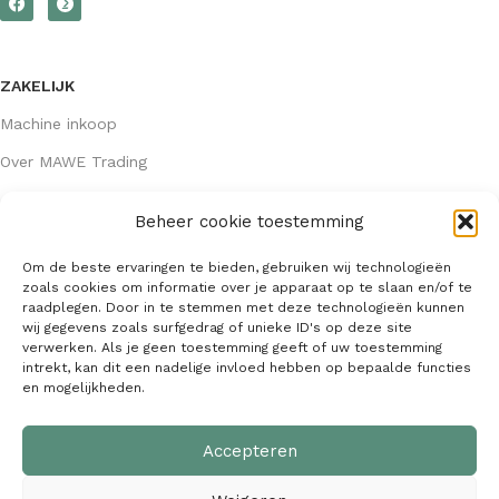
ZAKELIJK
Machine inkoop
Over MAWE Trading
Beheer cookie toestemming
GEGEVENS
Om de beste ervaringen te bieden, gebruiken wij technologieën
Algemene voorwaarden
zoals cookies om informatie over je apparaat op te slaan en/of te
raadplegen. Door in te stemmen met deze technologieën kunnen
KVK: 64407667
wij gegevens zoals surfgedrag of unieke ID's op deze site
verwerken. Als je geen toestemming geeft of uw toestemming
info@mawetrading.nl
intrekt, kan dit een nadelige invloed hebben op bepaalde functies
en mogelijkheden.
+31 6 53 270 335
Accepteren
MAWE Trading –
Copyright
2026
| Webdesign:
SaffrieDesign