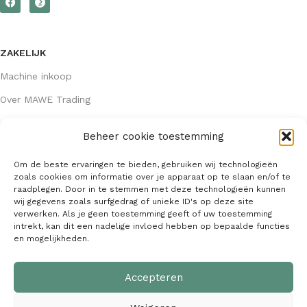
ZAKELIJK
Machine inkoop
Over MAWE Trading
Beheer cookie toestemming
GEGEVENS
Om de beste ervaringen te bieden, gebruiken wij technologieën
Algemene voorwaarden
zoals cookies om informatie over je apparaat op te slaan en/of te
raadplegen. Door in te stemmen met deze technologieën kunnen
KVK: 64407667
wij gegevens zoals surfgedrag of unieke ID's op deze site
verwerken. Als je geen toestemming geeft of uw toestemming
info@mawetrading.nl
intrekt, kan dit een nadelige invloed hebben op bepaalde functies
en mogelijkheden.
+31 6 53 270 335
Accepteren
MAWE Trading –
Copyright
2026
| Webdesign:
SaffrieDesign