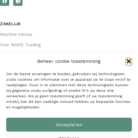
ZAKELIJK
Machine inkoop
Over MAWE Trading
Beheer cookie toestemming
GEGEVENS
Om de beste ervaringen te bieden, gebruiken wij technologieën
Algemene voorwaarden
zoals cookies om informatie over je apparaat op te slaan en/of te
raadplegen. Door in te stemmen met deze technologieën kunnen
KVK: 64407667
wij gegevens zoals surfgedrag of unieke ID's op deze site
verwerken. Als je geen toestemming geeft of uw toestemming
info@mawetrading.nl
intrekt, kan dit een nadelige invloed hebben op bepaalde functies
en mogelijkheden.
+31 6 53 270 335
Accepteren
MAWE Trading –
Copyright
2026
| Webdesign:
SaffrieDesign