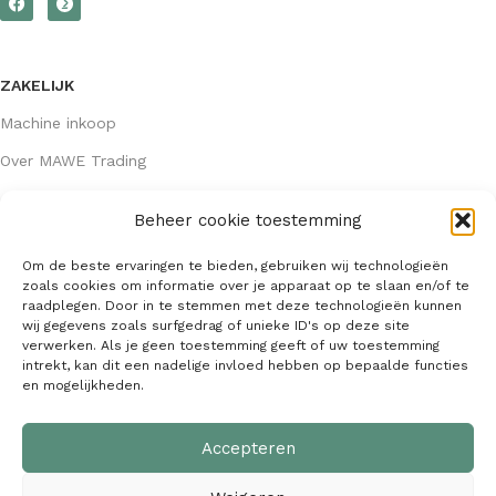
ZAKELIJK
Machine inkoop
Over MAWE Trading
Beheer cookie toestemming
GEGEVENS
Om de beste ervaringen te bieden, gebruiken wij technologieën
Algemene voorwaarden
zoals cookies om informatie over je apparaat op te slaan en/of te
raadplegen. Door in te stemmen met deze technologieën kunnen
KVK: 64407667
wij gegevens zoals surfgedrag of unieke ID's op deze site
verwerken. Als je geen toestemming geeft of uw toestemming
info@mawetrading.nl
intrekt, kan dit een nadelige invloed hebben op bepaalde functies
en mogelijkheden.
+31 6 53 270 335
Accepteren
MAWE Trading –
Copyright
2026
| Webdesign:
SaffrieDesign