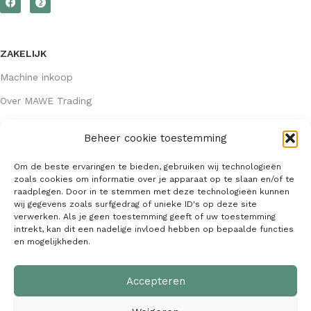
ZAKELIJK
Machine inkoop
Over MAWE Trading
Beheer cookie toestemming
GEGEVENS
Om de beste ervaringen te bieden, gebruiken wij technologieën
Algemene voorwaarden
zoals cookies om informatie over je apparaat op te slaan en/of te
raadplegen. Door in te stemmen met deze technologieën kunnen
KVK: 64407667
wij gegevens zoals surfgedrag of unieke ID's op deze site
verwerken. Als je geen toestemming geeft of uw toestemming
info@mawetrading.nl
intrekt, kan dit een nadelige invloed hebben op bepaalde functies
en mogelijkheden.
+31 6 53 270 335
Accepteren
MAWE Trading –
Copyright
2026
| Webdesign:
SaffrieDesign