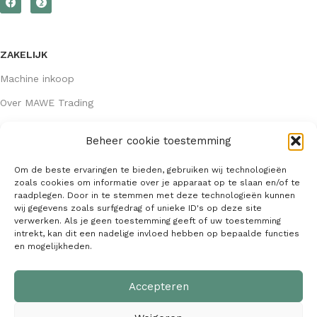
ZAKELIJK
Machine inkoop
Over MAWE Trading
Beheer cookie toestemming
GEGEVENS
Om de beste ervaringen te bieden, gebruiken wij technologieën
Algemene voorwaarden
zoals cookies om informatie over je apparaat op te slaan en/of te
raadplegen. Door in te stemmen met deze technologieën kunnen
KVK: 64407667
wij gegevens zoals surfgedrag of unieke ID's op deze site
verwerken. Als je geen toestemming geeft of uw toestemming
info@mawetrading.nl
intrekt, kan dit een nadelige invloed hebben op bepaalde functies
en mogelijkheden.
+31 6 53 270 335
Accepteren
MAWE Trading –
Copyright
2026
| Webdesign:
SaffrieDesign