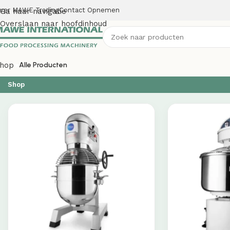
ver MAWE Trading
Contact Opnemen
Ga naar navigatie
Overslaan naar hoofdinhoud
hop
Alle Producten
Shop