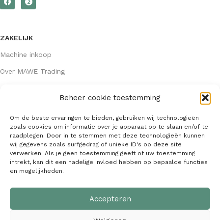
ZAKELIJK
Machine inkoop
Over MAWE Trading
Beheer cookie toestemming
GEGEVENS
Om de beste ervaringen te bieden, gebruiken wij technologieën
Algemene voorwaarden
zoals cookies om informatie over je apparaat op te slaan en/of te
raadplegen. Door in te stemmen met deze technologieën kunnen
KVK: 64407667
wij gegevens zoals surfgedrag of unieke ID's op deze site
verwerken. Als je geen toestemming geeft of uw toestemming
info@mawetrading.nl
intrekt, kan dit een nadelige invloed hebben op bepaalde functies
en mogelijkheden.
+31 6 53 270 335
Accepteren
MAWE Trading –
Copyright
2026
| Webdesign:
SaffrieDesign