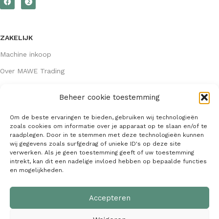
ZAKELIJK
Machine inkoop
Over MAWE Trading
Beheer cookie toestemming
GEGEVENS
Om de beste ervaringen te bieden, gebruiken wij technologieën
Algemene voorwaarden
zoals cookies om informatie over je apparaat op te slaan en/of te
raadplegen. Door in te stemmen met deze technologieën kunnen
KVK: 64407667
wij gegevens zoals surfgedrag of unieke ID's op deze site
verwerken. Als je geen toestemming geeft of uw toestemming
info@mawetrading.nl
intrekt, kan dit een nadelige invloed hebben op bepaalde functies
en mogelijkheden.
+31 6 53 270 335
Accepteren
MAWE Trading –
Copyright
2026
| Webdesign:
SaffrieDesign