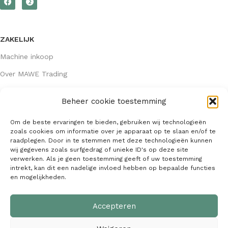
ZAKELIJK
Machine inkoop
Over MAWE Trading
Beheer cookie toestemming
GEGEVENS
Om de beste ervaringen te bieden, gebruiken wij technologieën
Algemene voorwaarden
zoals cookies om informatie over je apparaat op te slaan en/of te
raadplegen. Door in te stemmen met deze technologieën kunnen
KVK: 64407667
wij gegevens zoals surfgedrag of unieke ID's op deze site
verwerken. Als je geen toestemming geeft of uw toestemming
info@mawetrading.nl
intrekt, kan dit een nadelige invloed hebben op bepaalde functies
en mogelijkheden.
+31 6 53 270 335
Accepteren
MAWE Trading –
Copyright
2026
| Webdesign:
SaffrieDesign