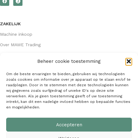
ZAKELIJK
Machine inkoop
Over MAWE Trading
Beheer cookie toestemming
GEGEVENS
Om de beste ervaringen te bieden, gebruiken wij technologieën
Algemene voorwaarden
zoals cookies om informatie over je apparaat op te slaan en/of te
raadplegen. Door in te stemmen met deze technologieën kunnen
KVK: 64407667
wij gegevens zoals surfgedrag of unieke ID's op deze site
verwerken. Als je geen toestemming geeft of uw toestemming
info@mawetrading.nl
intrekt, kan dit een nadelige invloed hebben op bepaalde functies
en mogelijkheden.
+31 6 53 270 335
Accepteren
MAWE Trading –
Copyright
2026
| Webdesign:
SaffrieDesign