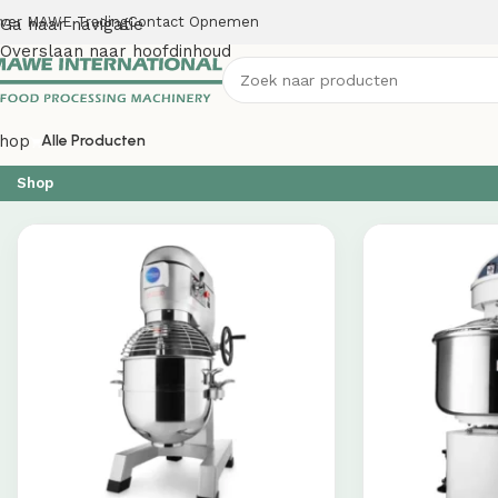
ver MAWE Trading
Contact Opnemen
Ga naar navigatie
Overslaan naar hoofdinhoud
hop
Alle Producten
Shop