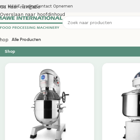
ver MAWE Trading
Contact Opnemen
Ga naar navigatie
Overslaan naar hoofdinhoud
hop
Alle Producten
Shop