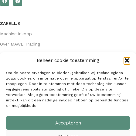
ZAKELIJK
Machine inkoop
Over MAWE Trading
Beheer cookie toestemming
GEGEVENS
Om de beste ervaringen te bieden, gebruiken wij technologieën
Algemene voorwaarden
zoals cookies om informatie over je apparaat op te slaan en/of te
raadplegen. Door in te stemmen met deze technologieën kunnen
KVK: 64407667
wij gegevens zoals surfgedrag of unieke ID's op deze site
verwerken. Als je geen toestemming geeft of uw toestemming
info@mawetrading.nl
intrekt, kan dit een nadelige invloed hebben op bepaalde functies
en mogelijkheden.
+31 6 53 270 335
Accepteren
MAWE Trading –
Copyright
2026
| Webdesign:
SaffrieDesign