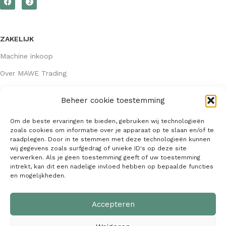
ZAKELIJK
Machine inkoop
Over MAWE Trading
Beheer cookie toestemming
GEGEVENS
Om de beste ervaringen te bieden, gebruiken wij technologieën
Algemene voorwaarden
zoals cookies om informatie over je apparaat op te slaan en/of te
raadplegen. Door in te stemmen met deze technologieën kunnen
KVK: 64407667
wij gegevens zoals surfgedrag of unieke ID's op deze site
verwerken. Als je geen toestemming geeft of uw toestemming
info@mawetrading.nl
intrekt, kan dit een nadelige invloed hebben op bepaalde functies
en mogelijkheden.
+31 6 53 270 335
Accepteren
MAWE Trading –
Copyright
2026
| Webdesign:
SaffrieDesign