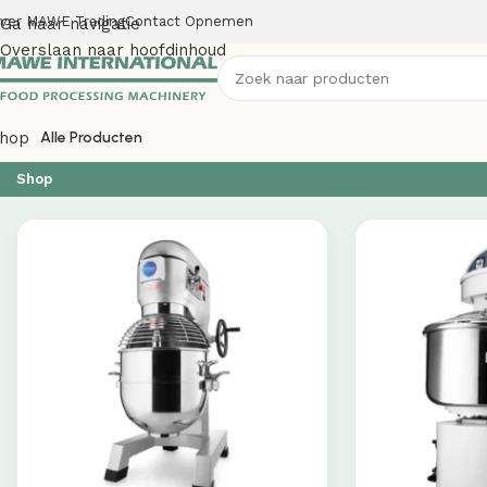
ver MAWE Trading
Contact Opnemen
Ga naar navigatie
Overslaan naar hoofdinhoud
hop
Alle Producten
Shop