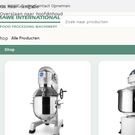
ver MAWE Trading
Contact Opnemen
Ga naar navigatie
Overslaan naar hoofdinhoud
hop
Alle Producten
Shop