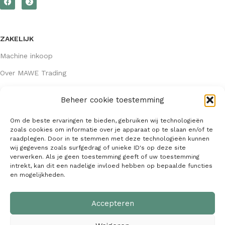
ZAKELIJK
Machine inkoop
Over MAWE Trading
Beheer cookie toestemming
GEGEVENS
Om de beste ervaringen te bieden, gebruiken wij technologieën
Algemene voorwaarden
zoals cookies om informatie over je apparaat op te slaan en/of te
raadplegen. Door in te stemmen met deze technologieën kunnen
KVK: 64407667
wij gegevens zoals surfgedrag of unieke ID's op deze site
verwerken. Als je geen toestemming geeft of uw toestemming
info@mawetrading.nl
intrekt, kan dit een nadelige invloed hebben op bepaalde functies
en mogelijkheden.
+31 6 53 270 335
Accepteren
MAWE Trading –
Copyright
2026
| Webdesign:
SaffrieDesign