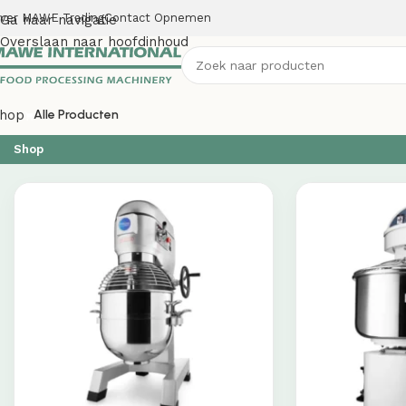
ver MAWE Trading
Contact Opnemen
Ga naar navigatie
Overslaan naar hoofdinhoud
hop
Alle Producten
Shop