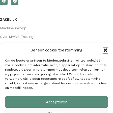
ZAKELIJK
Machine inkoop
Over MAWE Trading
Beheer cookie toestemming
GEGEVENS
Om de beste ervaringen te bieden, gebruiken wij technologieën
Algemene voorwaarden
zoals cookies om informatie over je apparaat op te slaan en/of te
raadplegen. Door in te stemmen met deze technologieën kunnen
KVK: 64407667
wij gegevens zoals surfgedrag of unieke ID's op deze site
verwerken. Als je geen toestemming geeft of uw toestemming
info@mawetrading.nl
intrekt, kan dit een nadelige invloed hebben op bepaalde functies
en mogelijkheden.
+31 6 53 270 335
Accepteren
MAWE Trading –
Copyright
2026
| Webdesign:
SaffrieDesign