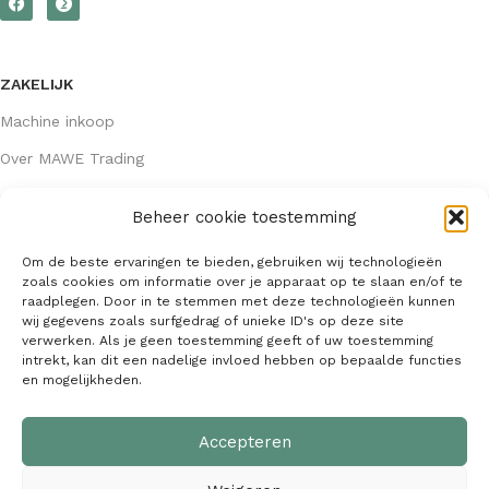
ZAKELIJK
Machine inkoop
Over MAWE Trading
Beheer cookie toestemming
GEGEVENS
Om de beste ervaringen te bieden, gebruiken wij technologieën
Algemene voorwaarden
zoals cookies om informatie over je apparaat op te slaan en/of te
raadplegen. Door in te stemmen met deze technologieën kunnen
KVK: 64407667
wij gegevens zoals surfgedrag of unieke ID's op deze site
verwerken. Als je geen toestemming geeft of uw toestemming
info@mawetrading.nl
intrekt, kan dit een nadelige invloed hebben op bepaalde functies
en mogelijkheden.
+31 6 53 270 335
Accepteren
MAWE Trading –
Copyright
2026
| Webdesign:
SaffrieDesign