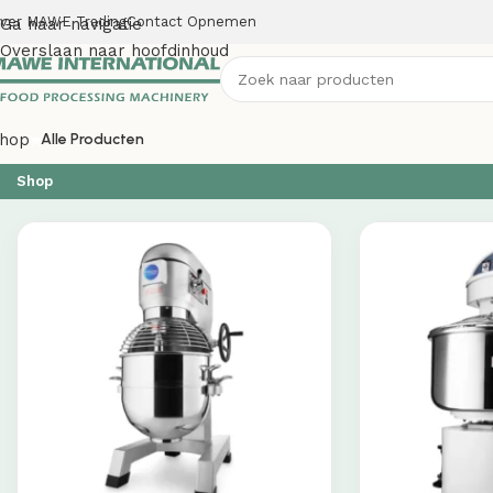
ver MAWE Trading
Contact Opnemen
Ga naar navigatie
Overslaan naar hoofdinhoud
hop
Alle Producten
Shop