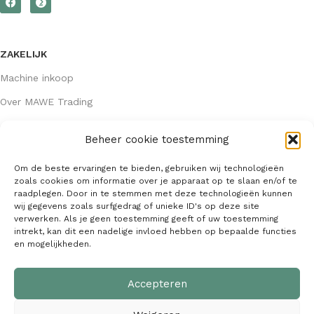
ZAKELIJK
Machine inkoop
Over MAWE Trading
Beheer cookie toestemming
GEGEVENS
Om de beste ervaringen te bieden, gebruiken wij technologieën
Algemene voorwaarden
zoals cookies om informatie over je apparaat op te slaan en/of te
raadplegen. Door in te stemmen met deze technologieën kunnen
KVK: 64407667
wij gegevens zoals surfgedrag of unieke ID's op deze site
verwerken. Als je geen toestemming geeft of uw toestemming
info@mawetrading.nl
intrekt, kan dit een nadelige invloed hebben op bepaalde functies
en mogelijkheden.
+31 6 53 270 335
Accepteren
MAWE Trading –
Copyright
2026
| Webdesign:
SaffrieDesign