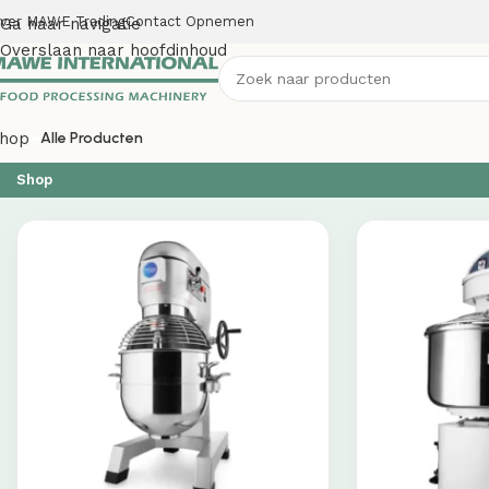
ver MAWE Trading
Contact Opnemen
Ga naar navigatie
Overslaan naar hoofdinhoud
hop
Alle Producten
Shop